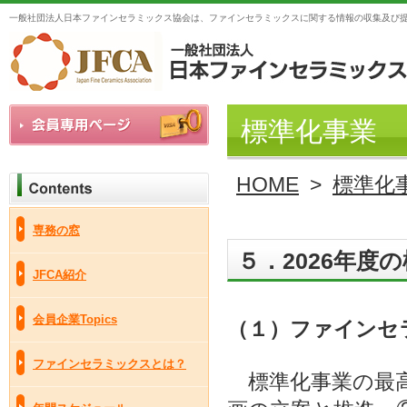
一般社団法人日本ファインセラミックス協会は、ファインセラミックスに関する情報の収集及び
標準化事業
HOME
>
標準化
専務の窓
５．2026年度
JFCA紹介
会員企業Topics
（１）
ファインセ
ファインセラミックスとは？
標準化事業の最高