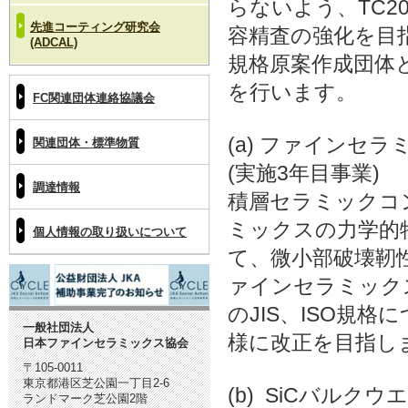
らないよう、TC2
先進コーティング研究会
容精査の強化を目
(ADCAL)
規格原案作成団体
を行います。
FC関連団体連絡協議会
(a) ファインセ
関連団体・標準物質
(実施3年目事業)
調達情報
積層セラミックコ
ミックスの力学的
個人情報の取り扱いについて
て、微小部破壊靭
ァインセラミック
のJIS、ISO規
一般社団法人
様に改正を目指し
日本ファインセラミックス協会
〒105-0011
東京都港区芝公園一丁目2-6
(b) SiCバルク
ランドマーク芝公園2階