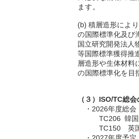
ます。
(b) 積層造形に
の国際標準化及び海
国立研究開発法人
等国際標準獲得推
層造形や生体材料に
の国際標準化を目
（３）ISO/TC総
・2026年度総
TC206 韓国
TC150 英
・2027年度予定