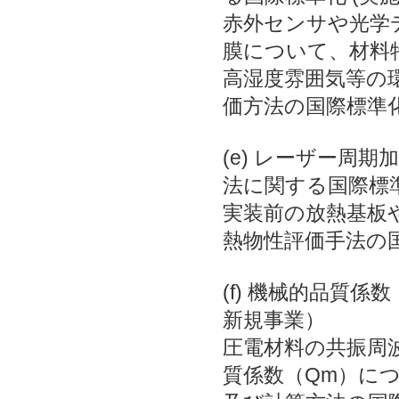
赤外センサや光学
膜について、材料
高湿度雰囲気等の
価方法の国際標準
(e) レーザー周
法に関する国際標準
実装前の放熱基板
熱物性評価手法の
(f) 機械的品質
新規事業）
圧電材料の共振周
質係数（Qm）に