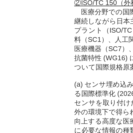
②ISO/TC 15
医療分野での国際
継続しながら日本
プラント（ISO/
料（SC1）、人工
医療機器（SC7）、
抗菌特性 (WG1
ついて国際規格原
(a) センサ埋め
る国際標準化 (20
センサを取り付け
外の環境下で得ら
向上する高度な医
に必要な情報の種