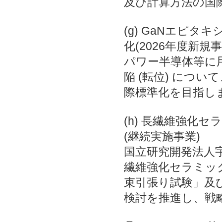
及び計算方法の国
(g) GaNエピ
化(2026年度新規
パワー半導体等に
陥 (転位) につ
際標準化を目指し
(h) 長繊維強化
(継続実施事業)
国立研究開発法人
繊維強化セラミッ
束引張り試験」及び
検討を推進し、戦