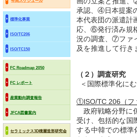
画の立案と推進、
年間スケジュール
承認、④日本提案
本代表団の派遣計
標準化事業
応、⑥発行済み規
ISO/TC206
況の調査、⑦ファ
及を推進して行き
ISO/TC150
FC Roadmap 2050
（２）調査研究
＜国際標準化にむ
FC レポート
産業動向調査報告
①ISO/TC 20
政府戦略分野に係
JFCA図書案内
受け、包括的な国
する中韓での標準
セラミックス3D積層造形研究会