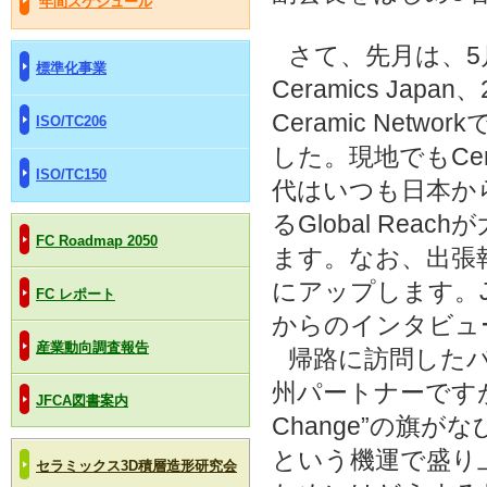
年間スケジュール
さて、先月は、5月
標準化事業
Ceramics Japa
Ceramic Ne
ISO/TC206
した。現地でもCer
ISO/TC150
代はいつも日本か
るGlobal Re
FC Roadmap 2050
ます。
なお、出張
にアップします。J
FC レポート
からのインタビュ
産業動向調査報告
帰路に訪問したバ
州パートナーです
JFCA図書案内
Change”の旗
という機運で盛り
セラミックス3D積層造形研究会