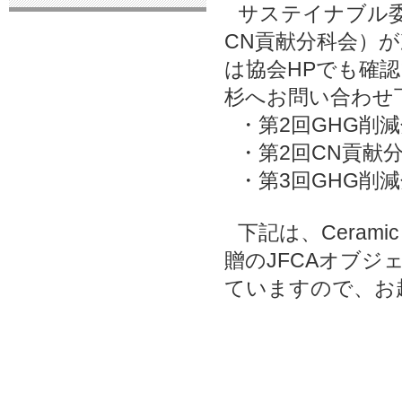
サステイナブル委
CN貢献分科会）
は協会HPでも確
杉へお問い合わせ
・第2回GHG削
・第2回CN貢献分
・第3回GHG削
下記は、Ceram
贈のJFCAオブジ
ていますので、お