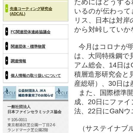
ためにはどうする
先進コーティング研究会
いるのが伝わって
(ADCAL)
リス、日本は対岸
から対峠していか
FC関連団体連絡協議会
今月はコロナが
関連団体・標準物質
は、大同特殊鋼で見
調達情報
アム総会、14日は
積層造形研究会と見
個人情報の取り扱いについて
産総研）、30日
また、国際標準開発
成、20日にファ
一般社団法人
法、22日にGa
日本ファインセラミックス協会
〒105-0011
東京都港区芝公園一丁目2-6
（サステイナブ
ランドマーク芝公園2階