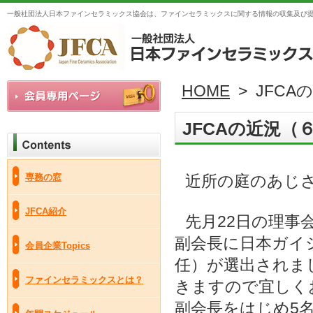
一般社団法人日本ファインセラミックス協会は、ファインセラミックスに関する情報の収集及び
HOME
> JFCA
JFCAの近況（６
専務の窓
近所の庭のあじ
JFCA紹介
先月22日の理事
副会長に日本ガイ
会員企業Topics
任）が選出されま
ファインセラミックスとは？
きますので宜しく
副会長をはじめ5