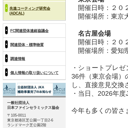
開催日時：２０２
先進コーティング研究会
(ADCAL)
開催場所：東京大
FC関連団体連絡協議会
名古屋会場
開催日時：２０２
関連団体・標準物質
開催場所：愛知
調達情報
・ショートプレゼ
個人情報の取り扱いについて
36件（東京会場
し、直接意見交換
・当日、2026年
一般社団法人
日本ファインセラミックス協会
今年も多くの皆さ
〒105-0011
東京都港区芝公園一丁目2-6
ランドマーク芝公園2階