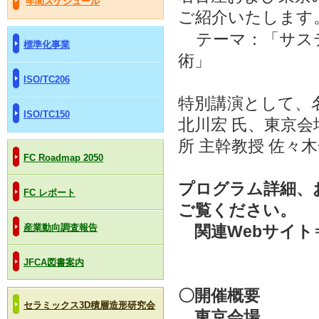
年間スケジュール
ご紹介いたします
テーマ：「サス
標準化事業
術」
ISO/TC206
特別講演として、
ISO/TC150
北川宏 氏、東京
所 主幹教授 佐々
FC Roadmap 2050
プログラム詳細、
FC レポート
ご覧ください。
産業動向調査報告
関連Webサイ
JFCA図書案内
〇開催概要
セラミックス3D積層造形研究会
東京会場