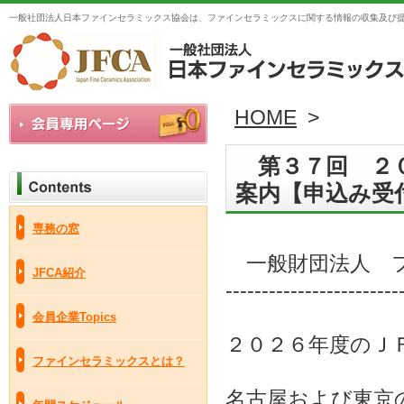
一般社団法人日本ファインセラミックス協会は、ファインセラミックスに関する情報の収集及び
HOME
>
第３７回 ２０
案内【申込み受
専務の窓
一般財団法人 フ
JFCA紹介
------------------------
会員企業Topics
２０２６年度のＪ
ファインセラミックスとは？
名古屋および東京