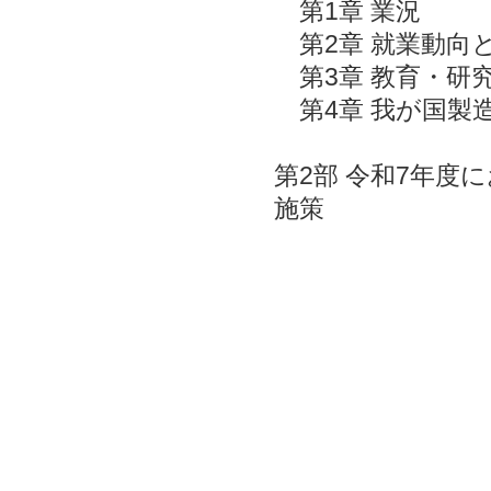
第1章 業況
第2章 就業動向
第3章 教育・研
第4章 我が国製
第2部 令和7年
施策