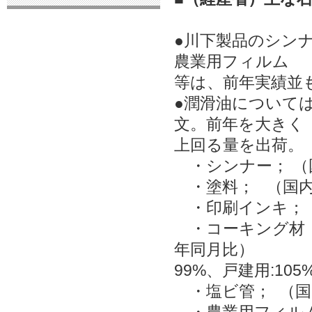
●川下製品のシン
農業用フィルム
等は、前年実績並
●潤滑油について
文。前年を大きく
上回る量を出荷。
・シンナー； （国内
・塗料； （国内出荷
・印刷インキ；（国
・コーキング材；（国
年同月比）
99%、戸建用:105
・塩ビ管； （国内出