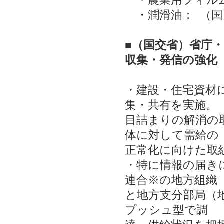
・農業用フィルム；
・潤滑油； （国内出
■（国交省）省庁
収集・発信の強
化
・建設・住宅資材
集・共有を実施。
目詰まりの解消の
体に対して需給の
正常化に向けた取
・特に情報の届き
連合※の地方組織
と地方支分部局（
プッシュ型で調