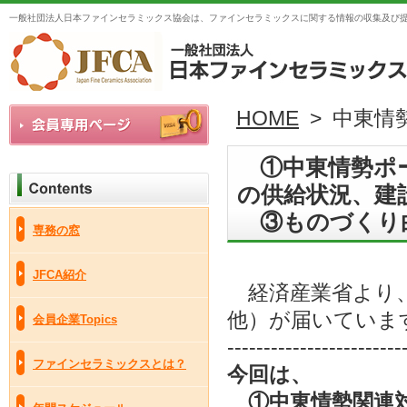
一般社団法人日本ファインセラミックス協会は、ファインセラミックスに関する情報の収集及び
HOME
> 中東
①中東情勢ポー
の供給状況、建
③ものづくり
専務の窓
JFCA紹介
経済産業省より
他）が届いていま
会員企業Topics
------------------------
ファインセラミックスとは？
今回は、
①中東情勢関連対