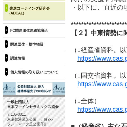
・以下に、直近の
先進コーティング研究会
(ADCAL)
**********************
FC関連団体連絡協議会
【２】中東情勢に関
関連団体・標準物質
（↓経産省資料。
https://www.cas.g
調達情報
個人情報の取り扱いについて
（↓国交省資料。
https://www.cas.g
（↓全体）
一般社団法人
日本ファインセラミックス協会
https://www.cas.g
〒105-0011
東京都港区芝公園一丁目2-6
ランドマーク芝公園2階
■（経産省）主な