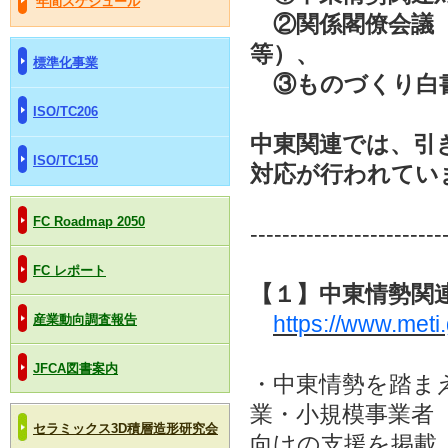
年間スケジュール
②関係閣僚会議（
等）、
標準化事業
③ものづくり白
ISO/TC206
中東関連では、引
ISO/TC150
対応が行われてい
FC Roadmap 2050
------------------------
FC レポート
【１】中東情勢関
https://www.meti.
産業動向調査報告
JFCA図書案内
・中東情勢を踏ま
業・小規模事業者
セラミックス3D積層造形研究会
向けの支援を掲載